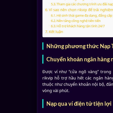
Tham gia các chương trình ưu đãi nạp
Vì sao nên chọn rikvip để trải nghiệ
Hệ sinh thái game đa dạng, đẳng cấp
Nền tảng công nghệ tiên tiến
Hỗ trợ khách hàng tận tình 24/7
Kết luận
Những phương thức Nạp Ti
Chuyển khoản ngân hàng 
Được ví như “cửa ngõ vàng” trong
rikvip hỗ trợ hầu hết các ngân hàn
thuộc như chuyển khoản nội bộ, đảm
vòng vài phút.
Nạp qua ví điện tử tiện lợi