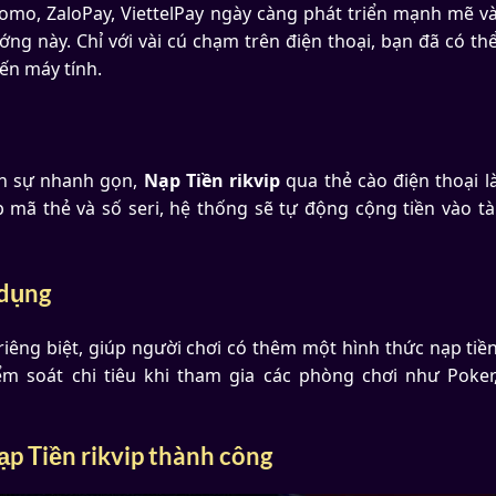
mo, ZaloPay, ViettelPay ngày càng phát triển mạnh mẽ v
 này. Chỉ với vài cú chạm trên điện thoại, bạn đã có th
ến máy tính.
ch sự nhanh gọn,
Nạp Tiền rikvip
qua thẻ cào điện thoại l
p mã thẻ và số seri, hệ thống sẽ tự động cộng tiền vào tà
 dụng
iêng biệt, giúp người chơi có thêm một hình thức nạp tiề
m soát chi tiêu khi tham gia các phòng chơi như Poker
ạp Tiền rikvip thành công