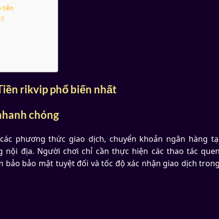
 tiền
m?
ền rikvip phổ biến nhất
nhanh chóng
 các phương thức giao dịch, chuyển khoản ngân hàng tạ
g nội địa. Người chơi chỉ cần thực hiện các thao tác que
 bảo bảo mật tuyệt đối và tốc độ xác nhận giao dịch tron