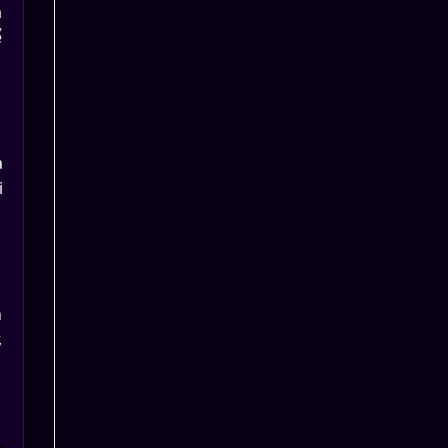
à
ể
à
i
n
,