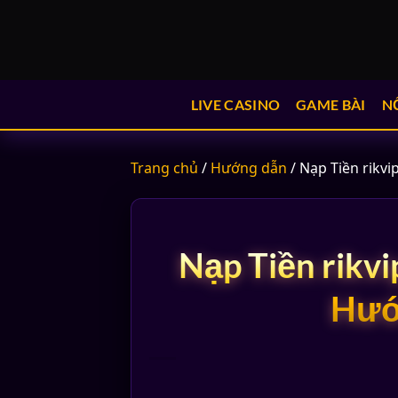
Chuyển
đến
nội
dung
LIVE CASINO
GAME BÀI
N
Trang chủ
/
Hướng dẫn
/
Nạp Tiền rikvi
Nạp Tiền rikvi
Hướn