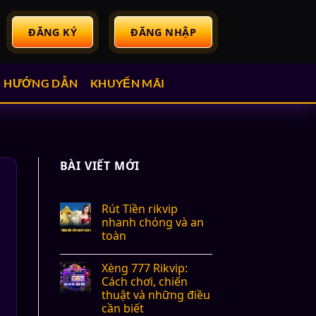
ĐĂNG KÝ
ĐĂNG NHẬP
HƯỚNG DẪN
KHUYẾN MÃI
BÀI VIẾT MỚI
Rút Tiền rikvip
nhanh chóng và an
toàn
Xèng 777 Rikvip:
Cách chơi, chiến
thuật và những điều
cần biết