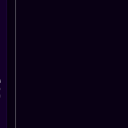
i
n
g