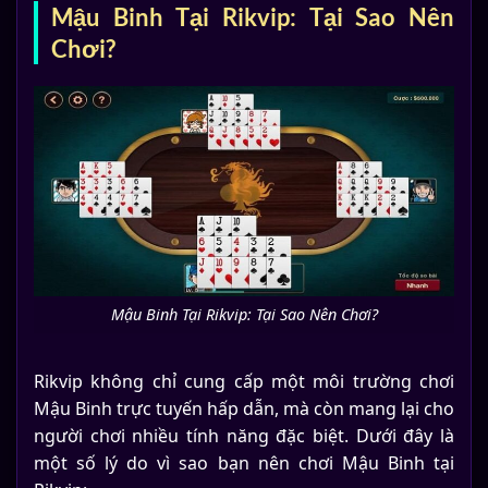
Mậu Binh Tại Rikvip: Tại Sao Nên
Chơi?
Mậu Binh Tại Rikvip: Tại Sao Nên Chơi?
Rikvip không chỉ cung cấp một môi trường chơi
Mậu Binh trực tuyến hấp dẫn, mà còn mang lại cho
người chơi nhiều tính năng đặc biệt. Dưới đây là
một số lý do vì sao bạn nên chơi Mậu Binh tại