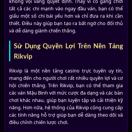
không vội vàng quyết định. Thay vì cố gắng chơi
tất cả các chi mạnh vào ngay đầu ván, bạn có thể
giấu một số chi bài yếu hơn và chỉ đưa ra khi cần
thiết. Điều này giúp bạn tạo ra bất ngờ cho đối thủ
và dễ dàng giành chiến thắng.
Sử Dụng Quyền Lợi Trên Nền Tảng
Rikvip
Rikvip là một nền tảng casino trực tuyến uy tín,
mang đến cho người chơi rất nhiều quyền lợi và cơ
hội chiến thắng. Trên Rikvip, bạn có thể tham gia
các ván Mậu Binh với mức cược đa dạng và các bàn
chơi khác nhau, giúp bạn luyện tập và cải thiện kỹ
năng. Hơn nữa, hệ thống của Rikvip cũng cung cấp
các tính năng hỗ trợ giúp bạn dễ dàng theo dõi và
điều chỉnh chiến lược chơi.