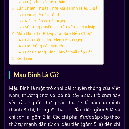
Luật Chơi Và Cách Thắng
Các Chiến Thuật Chơi Mậu Binh Hiệu Quả
Đọc Vị Cờ Của Đối Thủ
Kiên Nhẫn Và Cẩn Trọng
Sử Dụng Quyền Lợi Trên Nền Tảng Rikvip
Mậu Binh Tại Rikvip: Tại Sao Nên Chơi?
Giao Diện Thân Thiện, Dễ Sử Dụng
Hệ Thống Bảo Mật Tốt
Các Chương Trình Khuyến Mãi Hấp Dẫn
Kết Luận
Mậu Binh Là Gì?
Mậu Binh là một trò chơi bài truyền thống của Việt
Nam, thường chơi với bộ bài tây 52 lá. Trò chơi này
yêu cầu người chơi phải chia 13 lá bài của mình
thành 3 chi, trong đó hai chi đầu tiên gồm 5 lá và
chi còn lại gồm 3 lá. Các chi phải được sắp xếp theo
thứ tự mạnh dần từ chi đầu tiên (gồm 5 lá) đến chi