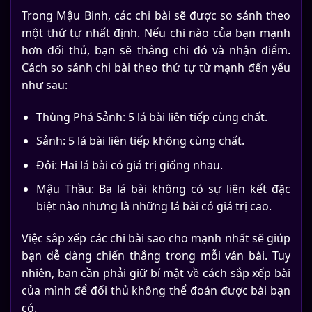
Trong Mậu Binh, các chi bài sẽ được so sánh theo
một thứ tự nhất định. Nếu chi nào của bạn mạnh
hơn đối thủ, bạn sẽ thắng chi đó và nhận điểm.
Cách so sánh chi bài theo thứ tự từ mạnh đến yếu
như sau:
Thùng Phá Sảnh: 5 lá bài liên tiếp cùng chất.
Sảnh: 5 lá bài liên tiếp không cùng chất.
Đôi: Hai lá bài có giá trị giống nhau.
Mậu Thầu: Ba lá bài không có sự liên kết đặc
biệt nào nhưng là những lá bài có giá trị cao.
Việc sắp xếp các chi bài sao cho mạnh nhất sẽ giúp
bạn dễ dàng chiến thắng trong mỗi ván bài. Tuy
nhiên, bạn cần phải giữ bí mật về cách sắp xếp bài
của mình để đối thủ không thể đoán được bài bạn
có.