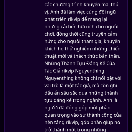
các chương trình khuyến mãi thú
vị. Anh đã làm việc cùng đội ngũ
phát triển rikvip để mang lại
những cải tiến hữu ích cho người
chơi, đồng thời cũng truyền cảm
hứng cho người tham gia, khuyến
khích họ thử nghiệm những chiến
thuật mới và thách thức bản thân.
Những Thành Tựu Đáng Kể Của
Tác Giả rikvip Nguyenthing
Nguyenthing không chỉ nổi bật với
vai trò là một tác giả, mà còn ghi
dấu ấn sâu sắc qua những thành
tựu đáng kể trong ngành. Anh là
người đã đóng góp một phần
quan trọng vào sự thành công của
nền tảng rikvip, góp phần giúp nó
trở thành một trong những