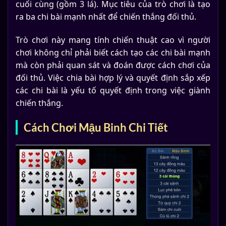
cuối cùng (gồm 3 lá). Mục tiêu của trò chơi là tạo
ra ba chi bài mạnh nhất để chiến thắng đối thủ.
Trò chơi này mang tính chiến thuật cao vì người
chơi không chỉ phải biết cách tạo các chi bài mạnh
mà còn phải quan sát và đoán được cách chơi của
đối thủ. Việc chia bài hợp lý và quyết định sắp xếp
các chi bài là yếu tố quyết định trong việc giành
chiến thắng.
Cách Chơi Mậu Binh Chi Tiết