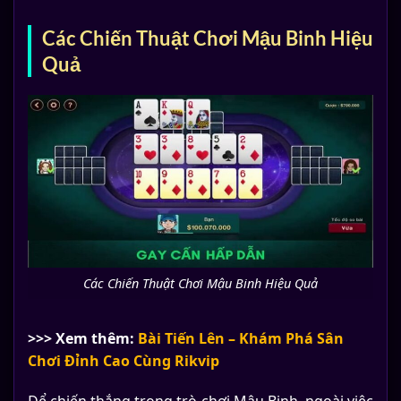
Các Chiến Thuật Chơi Mậu Binh Hiệu
Quả
Các Chiến Thuật Chơi Mậu Binh Hiệu Quả
>>> Xem thêm:
Bài Tiến Lên – Khám Phá Sân
Chơi Đỉnh Cao Cùng Rikvip