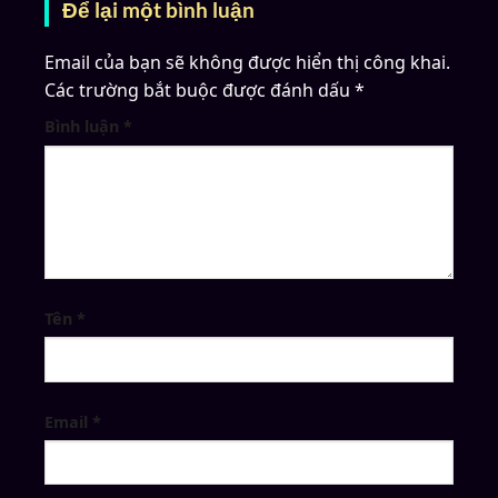
Để lại một bình luận
Email của bạn sẽ không được hiển thị công khai.
Các trường bắt buộc được đánh dấu
*
Bình luận
*
Tên
*
Email
*