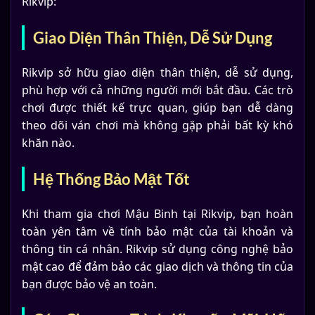
Rikvip:
Giao Diện Thân Thiện, Dễ Sử Dụng
Rikvip sở hữu giao diện thân thiện, dễ sử dụng,
phù hợp với cả những người mới bắt đầu. Các trò
chơi được thiết kế trực quan, giúp bạn dễ dàng
theo dõi ván chơi mà không gặp phải bất kỳ khó
khăn nào.
Hệ Thống Bảo Mật Tốt
Khi tham gia chơi Mậu Binh tại Rikvip, bạn hoàn
toàn yên tâm về tính bảo mật của tài khoản và
thông tin cá nhân. Rikvip sử dụng công nghệ bảo
mật cao để đảm bảo các giao dịch và thông tin của
bạn được bảo vệ an toàn.