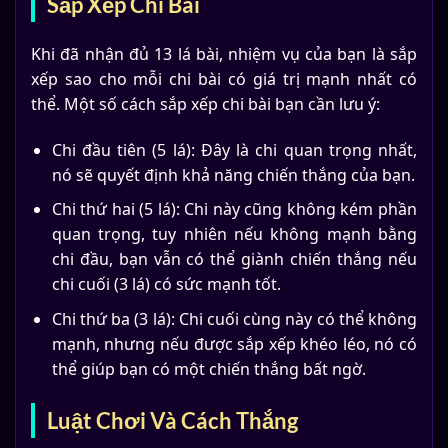
Sắp Xếp Chi Bài
Khi đã nhận đủ 13 lá bài, nhiệm vụ của bạn là sắp
xếp sao cho mỗi chi bài có giá trị mạnh nhất có
thể. Một số cách sắp xếp chi bài bạn cần lưu ý:
Chi đầu tiên (5 lá): Đây là chi quan trọng nhất,
nó sẽ quyết định khả năng chiến thắng của bạn.
Chi thứ hai (5 lá): Chi này cũng không kém phần
quan trọng, tuy nhiên nếu không mạnh bằng
chi đầu, bạn vẫn có thể giành chiến thắng nếu
chi cuối (3 lá) có sức mạnh tốt.
Chi thứ ba (3 lá): Chi cuối cùng này có thể không
mạnh, nhưng nếu được sắp xếp khéo léo, nó có
thể giúp bạn có một chiến thắng bất ngờ.
Luật Chơi Và Cách Thắng