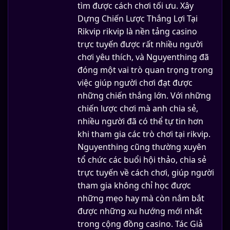
tìm được cách chơi tối ưu. Xây
Dựng Chiến Lược Thắng Lợi Tại
Rikvip rikvip là nền tảng casino
trực tuyến được rất nhiều người
chơi yêu thích, và Nguyenthing đã
đóng một vai trò quan trọng trong
việc giúp người chơi đạt được
những chiến thắng lớn. Với những
chiến lược chơi mà anh chia sẻ,
nhiều người đã có thể tự tin hơn
khi tham gia các trò chơi tại rikvip.
Nguyenthing cũng thường xuyên
tổ chức các buổi hội thảo, chia sẻ
trực tuyến về cách chơi, giúp người
tham gia không chỉ học được
những mẹo hay mà còn nắm bắt
được những xu hướng mới nhất
trong cộng đồng casino. Tác Giả