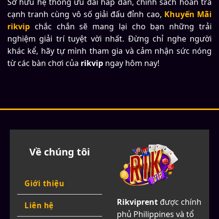
Sở hữu hệ thống ưu đãi hấp dẫn, chính sách hoàn trả
cạnh tranh cùng vô số giải đấu đỉnh cao,
Khuyến Mãi
rikvip
chắc chắn sẽ mang lại cho bạn những trải
nghiệm giải trí tuyệt vời nhất. Đừng chỉ nghe người
khác kể, hãy tự mình tham gia và cảm nhận sức nóng
từ các bàn chơi của
rikvip
ngay hôm nay!
Về chúng tôi
Giới thiệu
Rikviprent
được chính
Liên hệ
phủ Philippines và tổ