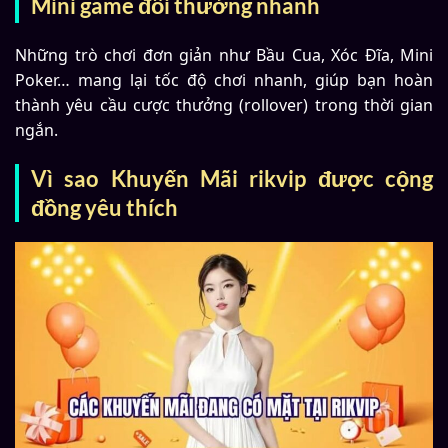
Mini game đổi thưởng nhanh
Những trò chơi đơn giản như Bầu Cua, Xóc Đĩa, Mini
Poker… mang lại tốc độ chơi nhanh, giúp bạn hoàn
thành yêu cầu cược thưởng (rollover) trong thời gian
ngắn.
Vì sao Khuyến Mãi rikvip được cộng
đồng yêu thích