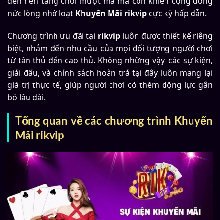
đến nền tảng chơi mượt mà mà còn khiến cộng đồng
nức lòng nhờ loạt
Khuyến Mãi rikvip
cực kỳ hấp dẫn.
Chương trình ưu đãi tại
rikvip
luôn được thiết kế riêng
biệt, nhắm đến nhu cầu của mọi đối tượng người chơi
từ tân thủ đến cao thủ. Không những vậy, các sự kiện,
giải đấu, và chính sách hoàn trả tại đây luôn mang lại
giá trị thực tế, giúp người chơi có thêm động lực gắn
bó lâu dài.
Tổng quan về các chương trình Khuyến
Mãi rikvip