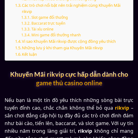
Các trò chơi nổi bật nên trải nghiệm cùng Khuyến Mãi
rikvip
Slot game đổi thưởng
Baccarat trực tuyến
Tài xỉu online
Mini game đổi thưởng nhanh
Vì sao Khuyến Mãi rikvip được cộng đồng yêu thích
Những lưu ý khi tham gia Khuyến Mãi rikvip
Kết luận
Khuyến Mãi rikvip cực hấp dẫn dành cho
game thủ casino online
Nếu bạn là một tín đồ yêu thích những sòng bài trực
tuyến đỉnh cao, chắc chắn không thể bỏ qua
rikvip
–
sân chơi đẳng cấp hội tụ đầy đủ các trò chơi đình đám
như bài cào, tiến lên, baccarat, và slot game. Với uy tín
nhiều năm trong làng giải trí,
rikvip
không chỉ mang