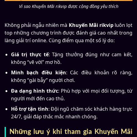
Vì sao Khuyến Mãi rikvip được cộng đồng yêu thích
Không phải ngẫu nhiên mà
Khuyến Mãi rikvip
luôn lọt
top những chương trình được đánh giá cao nhất trong
làng giải trí online. Cùng điểm qua một số lý do:
Giá trị thực tế
: Tặng thưởng đúng như cam kết,
không “vẽ vời” mơ hồ.
Minh bạch điều kiện
: Các điều khoản rõ ràng,
không “gài bẫy” người chơi.
Đa dạng hình thức
: Phù hợp với mọi đối tượng, từ
người mới đến cao thủ.
Hỗ trợ tận tình
: Đội ngũ chăm sóc khách hàng trực
24/7, giải đáp thắc mắc nhanh chóng.
Những lưu ý khi tham gia Khuyến Mãi