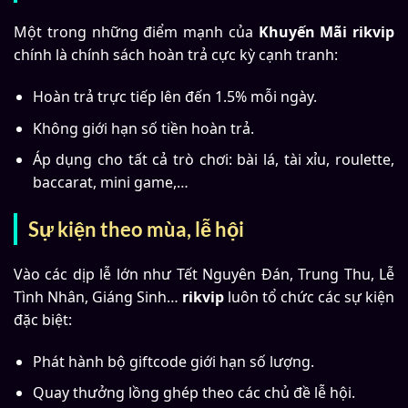
Một trong những điểm mạnh của
Khuyến Mãi rikvip
chính là chính sách hoàn trả cực kỳ cạnh tranh:
Hoàn trả trực tiếp lên đến 1.5% mỗi ngày.
Không giới hạn số tiền hoàn trả.
Áp dụng cho tất cả trò chơi: bài lá, tài xỉu, roulette,
baccarat, mini game,…
Sự kiện theo mùa, lễ hội
Vào các dịp lễ lớn như Tết Nguyên Đán, Trung Thu, Lễ
Tình Nhân, Giáng Sinh…
rikvip
luôn tổ chức các sự kiện
đặc biệt:
Phát hành bộ giftcode giới hạn số lượng.
Quay thưởng lồng ghép theo các chủ đề lễ hội.