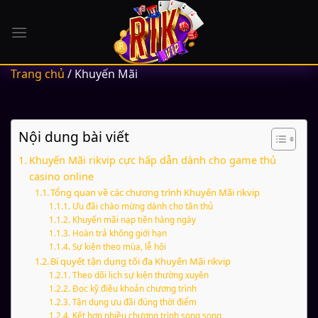
Chuyển
đến
nội
dung
Trang chủ
/
Khuyến Mãi
Nội dung bài viết
Khuyến Mãi rikvip cực hấp dẫn dành cho game thủ
casino online
Tổng quan về các chương trình Khuyến Mãi rikvip
Ưu đãi chào mừng dành cho tân thủ
Khuyến mãi nạp tiền hàng ngày
Hoàn trả không giới hạn
Sự kiện theo mùa, lễ hội
Bí quyết tận dụng tối đa Khuyến Mãi rikvip
Theo dõi lịch sự kiện thường xuyên
Đọc kỹ điều khoản chương trình
Tận dụng ưu đãi đúng thời điểm
Kết hợp nhiều chương trình song song