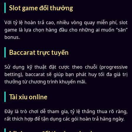
Slot game đổi thưởng
Với tỷ lệ hoàn trả cao, nhiều vòng quay miễn phí, slot
game là lựa chọn hàng đầu cho những ai muốn “săn”
bonus.
Baccarat trực tuyến
Sử dụng kỹ thuật đặt cược theo chuỗi (progressive
betting), baccarat sẽ giúp bạn phát huy tối đa giá trị
thưởng từ chương trình khuyến mãi.
Tài xỉu online
Đây là trò chơi dễ tham gia, tỷ lệ thắng thua rõ ràng,
rất thích hợp để tận dụng các gói hoàn trả hàng ngày.