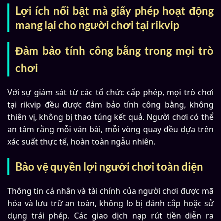
Lợi ích nổi bật mà giấy phép hoạt động
mang lại cho người chơi tại rikvip
Đảm bảo tính công bằng trong mọi trò
chơi
Với sự giám sát từ các tổ chức cấp phép, mọi trò chơi
tại rikvip đều được đảm bảo tính công bằng, không
thiên vị, không bị thao túng kết quả. Người chơi có thể
an tâm rằng mỗi ván bài, mỗi vòng quay đều dựa trên
xác suất thực tế, hoàn toàn ngẫu nhiên.
Bảo vệ quyền lợi người chơi toàn diện
Thông tin cá nhân và tài chính của người chơi được mã
hóa và lưu trữ an toàn, không lo bị đánh cắp hoặc sử
dụng trái phép. Các giao dịch nạp rút tiền diễn ra