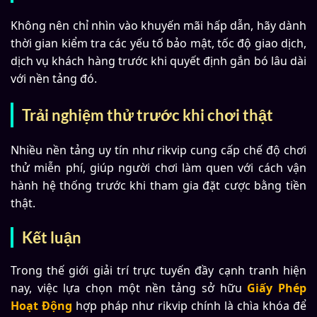
Không nên chỉ nhìn vào khuyến mãi hấp dẫn, hãy dành
thời gian kiểm tra các yếu tố bảo mật, tốc độ giao dịch,
dịch vụ khách hàng trước khi quyết định gắn bó lâu dài
với nền tảng đó.
Trải nghiệm thử trước khi chơi thật
Nhiều nền tảng uy tín như rikvip cung cấp chế độ chơi
thử miễn phí, giúp người chơi làm quen với cách vận
hành hệ thống trước khi tham gia đặt cược bằng tiền
thật.
Kết luận
Trong thế giới giải trí trực tuyến đầy cạnh tranh hiện
nay, việc lựa chọn một nền tảng sở hữu
Giấy Phép
Hoạt Động
hợp pháp như rikvip chính là chìa khóa để