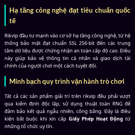
Hạ tầng công nghệ đạt tiêu chuẩn quốc
tế
Rikvip đầu tư mạnh vào cơ sở hạ tầng công nghệ, từ hệ
thống bảo mật đạt chuẩn SSL 256-bit đến các trung
tâm dữ liệu được chứng nhận an toàn cấp độ cao. Điều
này giúp bảo vệ thông tin cá nhân và giao dịch tài
chính của người chơi một cách tuyệt đối.
Minh bạch quy trình vận hành trò chơi
Tất cả các sản phẩm giải trí trên rikvip đều phải vượt
qua kiểm định độc lập, sử dụng thuật toán RNG để
đảm bảo kết quả ngẫu nhiên, công bằng. Đây là điều
kiện bắt buộc khi xin cấp
Giấy Phép Hoạt Động
từ
những tổ chức uy tín.