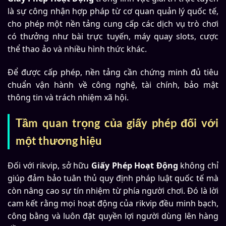
là sự công nhận hợp pháp từ cơ quan quản lý quốc tế,
cho phép một nền tảng cung cấp các dịch vụ trò chơi
có thưởng như bài trực tuyến, máy quay slots, cược
thể thao ảo và nhiều hình thức khác.
Để được cấp phép, nền tảng cần chứng minh đủ tiêu
chuẩn vận hành về công nghệ, tài chính, bảo mật
thông tin và trách nhiệm xã hội.
Tầm quan trọng của giấy phép đối với
một thương hiệu
Đối với rikvip, sở hữu
Giấy Phép Hoạt Động
không chỉ
giúp đảm bảo tuân thủ quy định pháp luật quốc tế mà
còn nâng cao sự tín nhiệm từ phía người chơi. Đó là lời
cam kết rằng mọi hoạt động của rikvip đều minh bạch,
công bằng và luôn đặt quyền lợi người dùng lên hàng