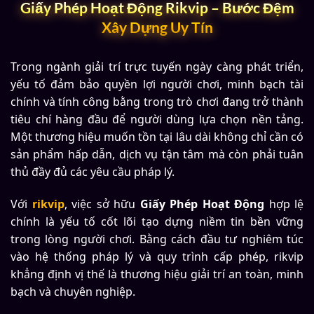
Giấy Phép Hoạt Động Rikvip – Bước Đệm
Xây Dựng Uy Tín
Trong ngành giải trí trực tuyến ngày càng phát triển,
yếu tố đảm bảo quyền lợi người chơi, minh bạch tài
chính và tính công bằng trong trò chơi đang trở thành
tiêu chí hàng đầu để người dùng lựa chọn nền tảng.
Một thương hiệu muốn tồn tại lâu dài không chỉ cần có
sản phẩm hấp dẫn, dịch vụ tận tâm mà còn phải tuân
thủ đầy đủ các yêu cầu pháp lý.
Với
rikvip
, việc sở hữu
Giấy Phép Hoạt Động
hợp lệ
chính là yếu tố cốt lõi tạo dựng niềm tin bền vững
trong lòng người chơi. Bằng cách đầu tư nghiêm túc
vào hệ thống pháp lý và quy trình cấp phép, rikvip
khẳng định vị thế là thương hiệu giải trí an toàn, minh
bạch và chuyên nghiệp.