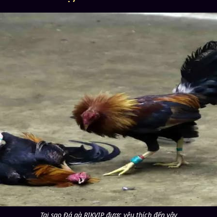
Tại sao Đá gà RIKVIP được yêu thích đến vậy