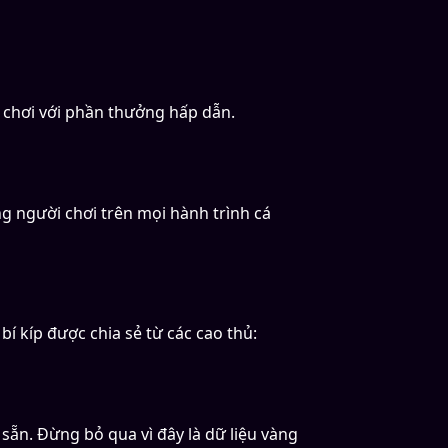
i chơi với phần thưởng hấp dẫn.
g người chơi trên mọi hành trình cá
í kíp được chia sẻ từ các cao thủ:
sẵn. Đừng bỏ qua vì đây là dữ liệu vàng