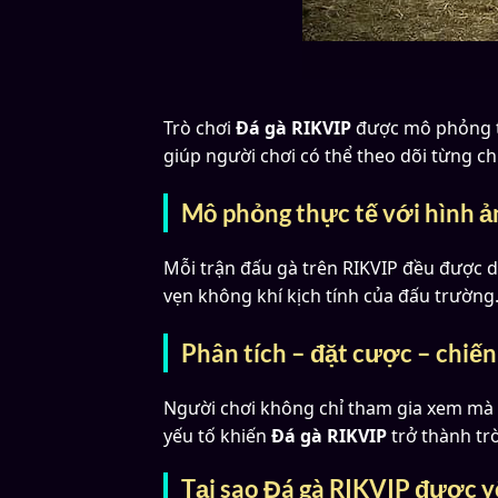
Trò chơi
Đá gà RIKVIP
được mô phỏng từ
giúp người chơi có thể theo dõi từng c
Mô phỏng thực tế với hình ả
Mỗi trận đấu gà trên RIKVIP đều được d
vẹn không khí kịch tính của đấu trường
Phân tích – đặt cược – chiến
Người chơi không chỉ tham gia xem mà cò
yếu tố khiến
Đá gà RIKVIP
trở thành trò
Tại sao Đá gà RIKVIP được y