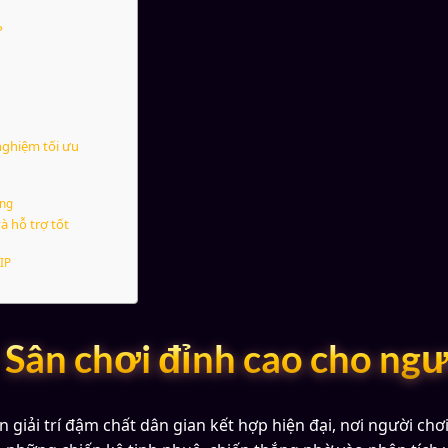
P
 nghiệm tối ưu
óng
à hỗ trợ tốt
IP
 Sân chơi đỉnh cao cho ngư
iải trí đậm chất dân gian kết hợp hiện đại, nơi người chơ