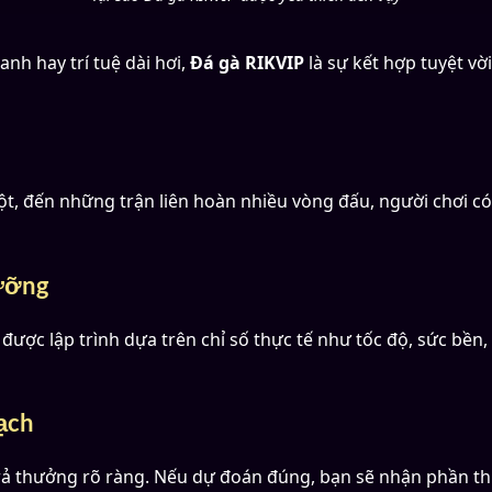
nh hay trí tuệ dài hơi,
Đá gà RIKVIP
là sự kết hợp tuyệt vờ
t, đến những trận liên hoàn nhiều vòng đấu, người chơi có
lưỡng
được lập trình dựa trên chỉ số thực tế như tốc độ, sức bền,
bạch
ệ trả thưởng rõ ràng. Nếu dự đoán đúng, bạn sẽ nhận phần