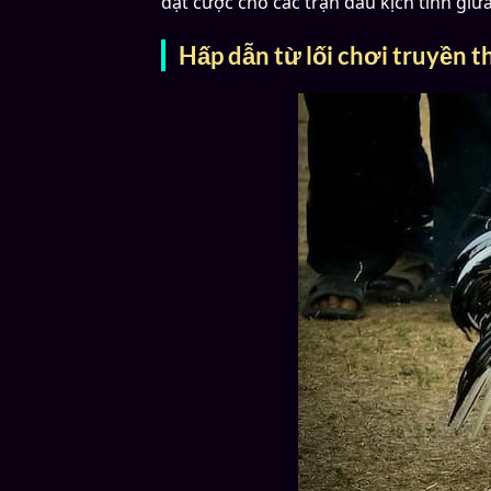
đặt cược cho các trận đấu kịch tính giữ
Hấp dẫn từ lối chơi truyền t