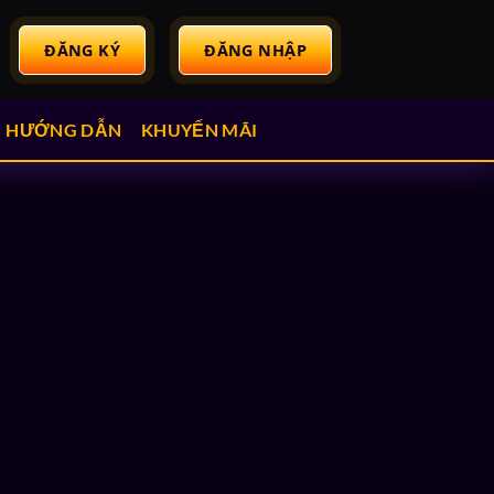
ĐĂNG KÝ
ĐĂNG NHẬP
HƯỚNG DẪN
KHUYẾN MÃI