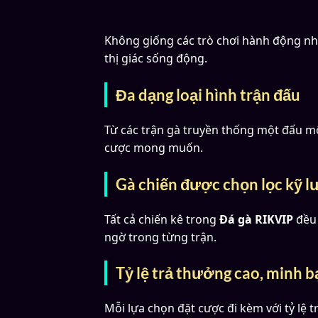
Không giống các trò chơi hành động nha
thị giác sống động.
Đa dạng loại hình trận đấu
Từ các trận gà truyền thống một đấu mộ
cược mong muốn.
Gà chiến được chọn lọc kỹ 
Tất cả chiến kê trong
Đá gà RIKVIP
đều 
ngờ trong từng trận.
Tỷ lệ trả thưởng cao, minh 
Mỗi lựa chọn đặt cược đi kèm với tỷ l