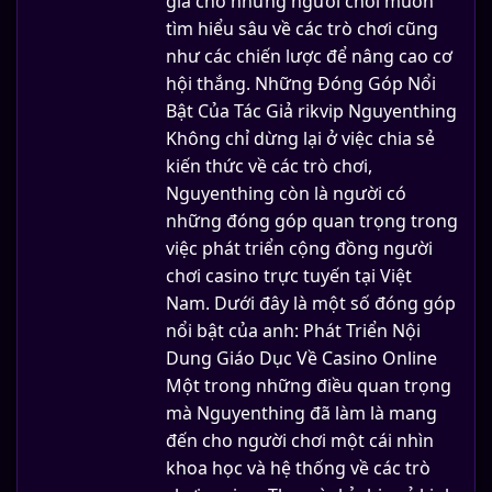
giá cho những người chơi muốn
tìm hiểu sâu về các trò chơi cũng
như các chiến lược để nâng cao cơ
hội thắng. Những Đóng Góp Nổi
Bật Của Tác Giả rikvip Nguyenthing
Không chỉ dừng lại ở việc chia sẻ
kiến thức về các trò chơi,
Nguyenthing còn là người có
những đóng góp quan trọng trong
việc phát triển cộng đồng người
chơi casino trực tuyến tại Việt
Nam. Dưới đây là một số đóng góp
nổi bật của anh: Phát Triển Nội
Dung Giáo Dục Về Casino Online
Một trong những điều quan trọng
mà Nguyenthing đã làm là mang
đến cho người chơi một cái nhìn
khoa học và hệ thống về các trò