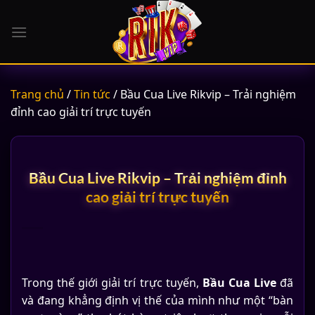
Chuyển
đến
nội
dung
Trang chủ
/
Tin tức
/
Bầu Cua Live Rikvip – Trải nghiệm
đỉnh cao giải trí trực tuyến
Bầu Cua Live Rikvip – Trải nghiệm đỉnh
cao giải trí trực tuyến
Trong thế giới giải trí trực tuyến,
Bầu Cua Live
đã
và đang khẳng định vị thế của mình như một “bàn