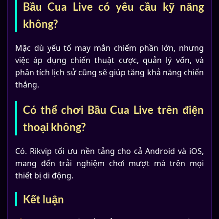
Bầu Cua Live có yêu cầu kỹ năng
không?
Mặc dù yếu tố may mắn chiếm phần lớn, nhưng
việc áp dụng chiến thuật cược, quản lý vốn, và
phân tích lịch sử cũng sẽ giúp tăng khả năng chiến
thắng.
Có thể chơi Bầu Cua Live trên điện
thoại không?
Có. Rikvip tối ưu nền tảng cho cả Android và iOS,
mang đến trải nghiệm chơi mượt mà trên mọi
thiết bị di động.
Kết luận