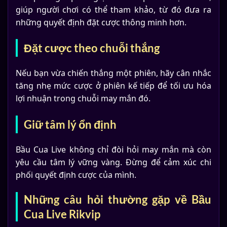
giúp người chơi có thể tham khảo, từ đó đưa ra
những quyết định đặt cược thông minh hơn.
Đặt cược theo chuỗi thắng
Nếu bạn vừa chiến thắng một phiên, hãy cân nhắc
tăng nhẹ mức cược ở phiên kế tiếp để tối ưu hóa
lợi nhuận trong chuỗi may mắn đó.
Giữ tâm lý ổn định
Bầu Cua Live không chỉ đòi hỏi may mắn mà còn
yêu cầu tâm lý vững vàng. Đừng để cảm xúc chi
phối quyết định cược của mình.
Những câu hỏi thường gặp về Bầu
Cua Live Rikvip