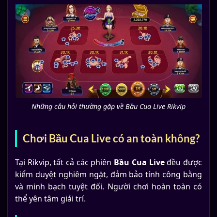
Những câu hỏi thường gặp về Bầu Cua Live Rikvip
Chơi Bầu Cua Live có an toàn không?
Tại Rikvip, tất cả các phiên
Bầu Cua Live
đều được
kiểm duyệt nghiêm ngặt, đảm bảo tính công bằng
và minh bạch tuyệt đối. Người chơi hoàn toàn có
thể yên tâm giải trí.