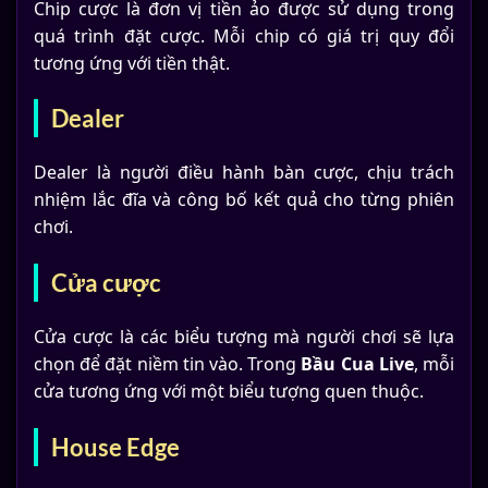
Chip cược là đơn vị tiền ảo được sử dụng trong
quá trình đặt cược. Mỗi chip có giá trị quy đổi
tương ứng với tiền thật.
Dealer
Dealer là người điều hành bàn cược, chịu trách
nhiệm lắc đĩa và công bố kết quả cho từng phiên
chơi.
Cửa cược
Cửa cược là các biểu tượng mà người chơi sẽ lựa
chọn để đặt niềm tin vào. Trong
Bầu Cua Live
, mỗi
cửa tương ứng với một biểu tượng quen thuộc.
House Edge