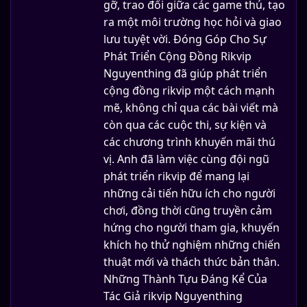
gỡ, trao đổi giữa các game thủ, tạo
ra một môi trường học hỏi và giao
lưu tuyệt vời. Đóng Góp Cho Sự
Phát Triển Cộng Đồng Rikvip
Nguyenthing đã giúp phát triển
cộng đồng rikvip một cách mạnh
mẽ, không chỉ qua các bài viết mà
còn qua các cuộc thi, sự kiện và
các chương trình khuyến mãi thú
vị. Anh đã làm việc cùng đội ngũ
phát triển rikvip để mang lại
những cải tiến hữu ích cho người
chơi, đồng thời cũng truyền cảm
hứng cho người tham gia, khuyến
khích họ thử nghiệm những chiến
thuật mới và thách thức bản thân.
Những Thành Tựu Đáng Kể Của
Tác Giả rikvip Nguyenthing