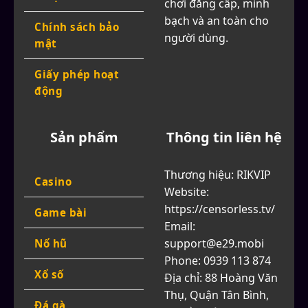
chơi đẳng cấp, minh
bạch và an toàn cho
Chính sách bảo
người dùng.
mật
Giấy phép hoạt
động
Sản phẩm
Thông tin liên hệ
Thương hiệu: RIKVIP
Casino
Website:
https://censorless.tv/
Game bài
Email:
support@e29.mobi
Nổ hũ
Phone: 0939 113 874
Xổ số
Địa chỉ: 88 Hoàng Văn
Thụ, Quận Tân Bình,
Đá gà