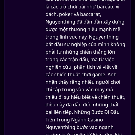
là các trò chơi bài như bài cào, xì
dách, poker và baccarat,
Nguyenthing đã dần dần xây dựng
được một thương hiệu mạnh mẽ
trong lĩnh vực này. Nguyenthing
bắt đầu sự nghiệp của mình không
phải từ những chiến thắng lớn
trong các trận đấu, mà từ việc
nghiên cứu, phân tích và viết về
các chiến thuật chơi game. Anh
nhận thấy rằng nhiều người chơi
chỉ tập trung vào vận may mà
thiếu đi sự hiểu biết về chiến thuật,
điều này đã dẫn đến những thất
bại liên tiếp. Những Bước Đi Đầu
Tiên Trong Ngành Casino
Nguyenthing bước vào ngành
casino trực tuyến từ khá sớm, khi