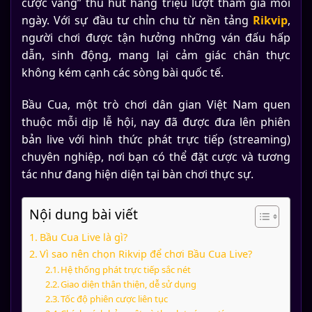
cược vàng” thu hút hàng triệu lượt tham gia mỗi
ngày. Với sự đầu tư chỉn chu từ nền tảng
Rikvip
,
người chơi được tận hưởng những ván đấu hấp
dẫn, sinh động, mang lại cảm giác chân thực
không kém cạnh các sòng bài quốc tế.
Bầu Cua, một trò chơi dân gian Việt Nam quen
thuộc mỗi dịp lễ hội, nay đã được đưa lên phiên
bản live với hình thức phát trực tiếp (streaming)
chuyên nghiệp, nơi bạn có thể đặt cược và tương
tác như đang hiện diện tại bàn chơi thực sự.
Nội dung bài viết
Bầu Cua Live là gì?
Vì sao nên chọn Rikvip để chơi Bầu Cua Live?
Hệ thống phát trực tiếp sắc nét
Giao diện thân thiện, dễ sử dụng
Tốc độ phiên cược liên tục