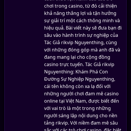
chơi trong casino, từ đó cải thiện
khả năng thắng lợi và tận hưởng
sự giải trí một cách thông minh và
hiệu quả. Bài viết này sẽ đưa bạn đi
sâu vào hành trình sự nghiệp của
Tác Giả rikvip Nguyenthing, cùng
với những đóng góp mà anh đã và
đang mang lại cho cộng đồng
casino trực tuyến. Tác Giả rikvip
Nguyenthing: Khám Phá Con
Đường Sự Nghiệp Nguyenthing,
cái tên không còn xa lạ đối với
những người chơi đam mê casino
online tại Việt Nam, được biết đến
với vai trò là một trong những
người sáng lập nội dung cho nền
tảng rikvip. Với niềm đam mê sâu
sắc với các trò chơi casino, đặc biệt